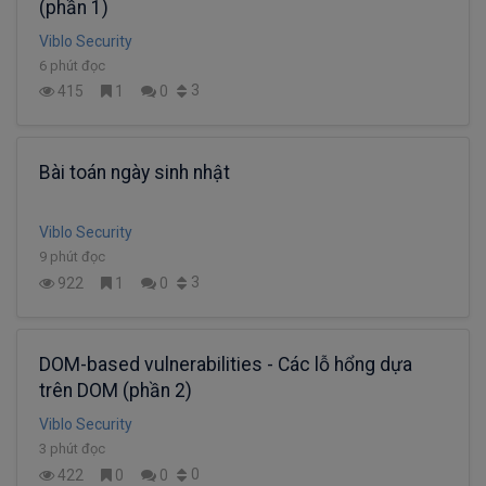
(phần 1)
Viblo Security
6 phút đọc
3
415
1
0
Bài toán ngày sinh nhật
Viblo Security
9 phút đọc
3
922
1
0
DOM-based vulnerabilities - Các lỗ hổng dựa
trên DOM (phần 2)
Viblo Security
3 phút đọc
0
422
0
0