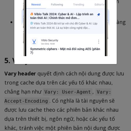
thường có thời gian cache dài (có thể lên
đến 1 năm).
Dynamic Content
: Trang cá nhân, giỏ hàng
– thường không cache hoặc có TTL rất
ngắn.
5. Vary Header
Vary header
quyết định cách nội dung được lưu
trong cache dựa trên các yếu tố khác nhau,
chẳng hạn như
,
Vary: User-Agent
Vary:
. Có nghĩa là tài nguyên sẽ
Accept-Encoding
được lưu cache theo các phiên bản khác nhau
dựa trên thiết bị, ngôn ngữ, hoặc các yếu tố
khác, tránh việc một phiên bản nội dung được