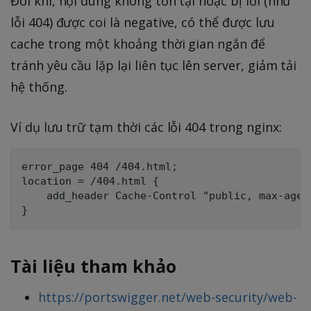
Đôi khi, nội dung không tồn tại hoặc bị lỗi (như
lỗi 404) được coi là negative, có thể được lưu
cache trong một khoảng thời gian ngắn để
tránh yêu cầu lặp lại liên tục lên server, giảm tải
hệ thống.
Ví dụ lưu trữ tạm thời các lỗi 404 trong nginx:
error_page 404 /404.html;

location = /404.html {

    add_header Cache-Control "public, max-age=
Tài liệu tham khảo
https://portswigger.net/web-security/web-