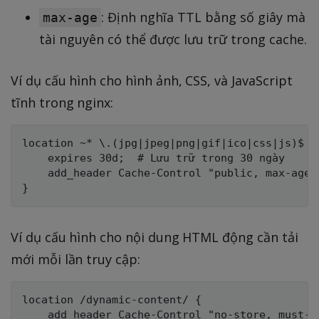
: Định nghĩa TTL bằng số giây mà
max-age
tài nguyên có thể được lưu trữ trong cache.
Ví dụ cấu hình cho hình ảnh, CSS, và JavaScript
tĩnh trong nginx:
location ~* \.(jpg|jpeg|png|gif|ico|css|js)$ {

    expires 30d;  # Lưu trữ trong 30 ngày

    add_header Cache-Control "public, max-age=
Ví dụ cấu hình cho nội dung HTML động cần tải
mới mỗi lần truy cập:
location /dynamic-content/ {

    add_header Cache-Control "no-store, must-re