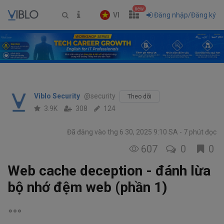
new
VI
Đăng nhập/Đăng ký
Viblo Security
@security
Theo dõi
3.9K
308
124
Đã đăng vào thg 6 30, 2025 9:10 SA
7 phút đọc
607
0
0
Web cache deception - đánh lừa
bộ nhớ đệm web (phần 1)