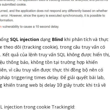
 hổng
SQL injection
dạng
Blind
khi phân tích và thực
 theo dõi (tracking cookie), trong câu truy vấn có
i. Kết quả của lệnh truy vấn SQL không được hiển thị
iệu thông báo, không tồn tại trường hợp khiến
iên, vì câu truy vấn được thực thi đồng bộ nên có
háp triggering times delay. Để giải quyết bài lab,
1
10
g khiến trang web bị delay
giây trước khi trả về
0
L injection trong cookie TrackingId: