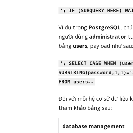
'; IF (SUBQUERY HERE) WA
Ví dụ trong
PostgreSQL
, ch
người dùng
administrator
tư
bảng
users
, payload như sau
'; SELECT CASE WHEN (use
SUBSTRING(password,1,1)='
FROM users--
Đối với mỗi hệ cơ sở dữ liệu 
tham khảo bảng sau:
database management