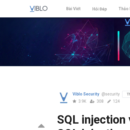
Bài Viết
Thảo 
Hỏi Đáp
Viblo Security
@security
T
3.9K
308
124
SQL injection 