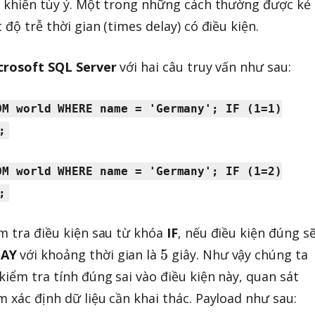
u khiển tùy ý. Một trong những cách thường được kẻ
độ trễ thời gian (times delay) có điều kiện.
crosoft SQL Server
với hai câu truy vấn như sau:
OM world WHERE name = 'Germany'; IF (1=1)
;
OM world WHERE name = 'Germany'; IF (1=2)
;
ểm tra điều kiện sau từ khóa
IF
, nếu điều kiện đúng s
5
5
LAY
với khoảng thời gian là
giây. Như vậy chúng ta
kiểm tra tính đúng sai vào điều kiện này, quan sát
 xác định dữ liệu cần khai thác. Payload như sau: