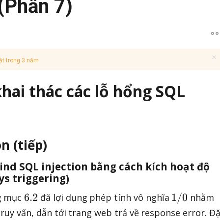
 (Phần 7)
ật trong 3 năm
 khai thác các lỗ hổng SQL
on (tiếp)
lind SQL injection bằng cách kích hoạt độ
ys triggering)
6
1
6.2
1/0
ng mục
đã lợi dụng phép tính vô nghĩa
nhằm
.
/
 truy vấn, dẫn tới trang web trả về response error. Đ