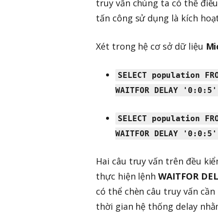
truy vấn chúng ta có thể điề
tấn công sử dụng là kích hoạt 
Xét trong hệ cơ sở dữ liệu
Mi
SELECT population FR
WAITFOR DELAY '0:0:5'
SELECT population FR
WAITFOR DELAY '0:0:5'
Hai câu truy vấn trên đều ki
thực hiện lệnh
WAITFOR DE
có thể chèn câu truy vấn cần 
thời gian hệ thống delay nhằm