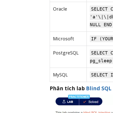
Oracle
SELECT 
'a'\|\|d
NULL END
Microsoft
IF (YOU
PostgreSQL
SELECT 
pg_sleep
MySQL
SELECT 
Phân tích lab
Blind SQL 