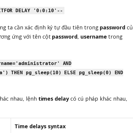
ITFOR DELAY '0:0:10'--
úng ta cần xác định ký tự đầu tiên trong
password
củ
ơng ứng với tên cột
password
,
username
trong
:
rname='administrator' AND
a') THEN pg_sleep(10) ELSE pg_sleep(0) END
khác nhau, lệnh
times delay
có cú pháp khác nhau,
Time delays syntax