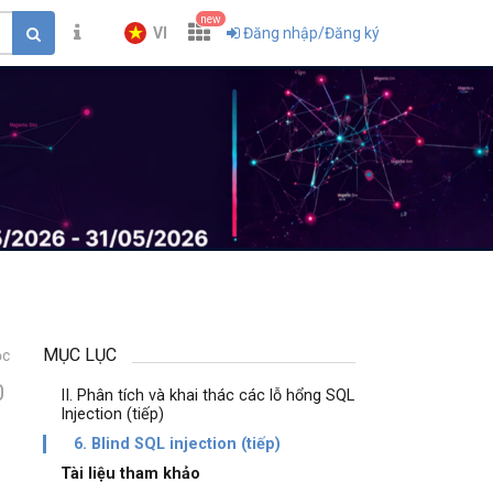
new
VI
Đăng nhập/Đăng ký
MỤC LỤC
ọc
0
II. Phân tích và khai thác các lỗ hổng SQL
Injection (tiếp)
6. Blind SQL injection (tiếp)
Tài liệu tham khảo