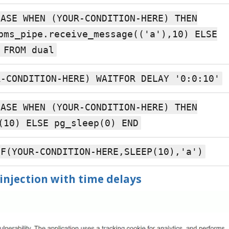
CASE WHEN (YOUR-CONDITION-HERE) THEN
bms_pipe.receive_message(('a'),10) ELSE
 FROM dual
R-CONDITION-HERE) WAITFOR DELAY '0:0:10'
CASE WHEN (YOUR-CONDITION-HERE) THEN
(10) ELSE pg_sleep(0) END
IF(YOUR-CONDITION-HERE,SLEEP(10),'a')
injection with time delays