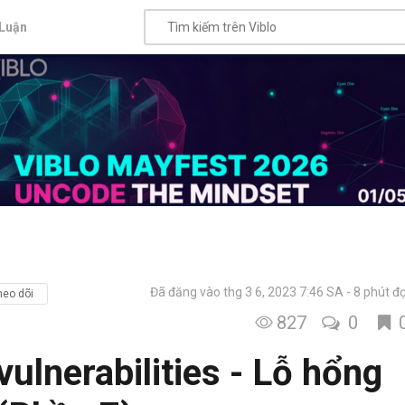
Luận
Đã đăng vào thg 3 6, 2023 7:46 SA
8 phút đ
heo dõi
827
0
vulnerabilities - Lỗ hổng