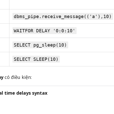
dbms_pipe.receive_message(('a'),10)
WAITFOR DELAY '0:0:10'
SELECT pg_sleep(10)
SELECT SLEEP(10)
ay
có điều kiện:
al time delays syntax