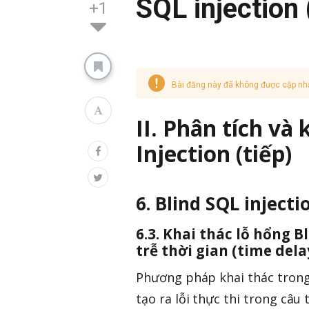
SQL injection
+1
Bài đăng này đã không được cập nh
II. Phân tích và
Injection (tiếp)
6. Blind SQL injecti
6.3. Khai thác lỗ hổng B
trễ thời gian (time dela
Phương pháp khai thác tro
tạo ra lỗi thực thi trong câu