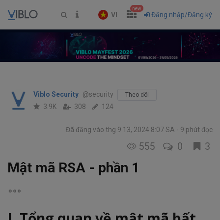
new
VI
Đăng nhập/Đăng ký
Viblo Security
@security
Theo dõi
3.9K
308
124
Đã đăng vào thg 9 13, 2024 8:07 SA
9 phút đọc
555
0
3
Mật mã RSA - phần 1
I. Tổng quan về mật mã bất