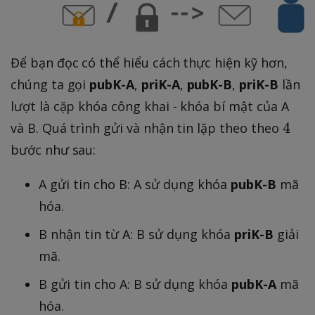
Để bạn đọc có thể hiểu cách thực hiện kỹ hơn,
chúng ta gọi
pubK-A
,
priK-A
,
pubK-B
,
priK-B
lần
lượt là cặp khóa công khai - khóa bí mật của A
4
4
và B. Quá trình gửi và nhận tin lặp theo theo
bước như sau:
A gửi tin cho B: A sử dụng khóa
pubK-B
mã
hóa.
B nhận tin từ A: B sử dụng khóa
priK-B
giải
mã.
B gửi tin cho A: B sử dụng khóa
pubK-A
mã
hóa.