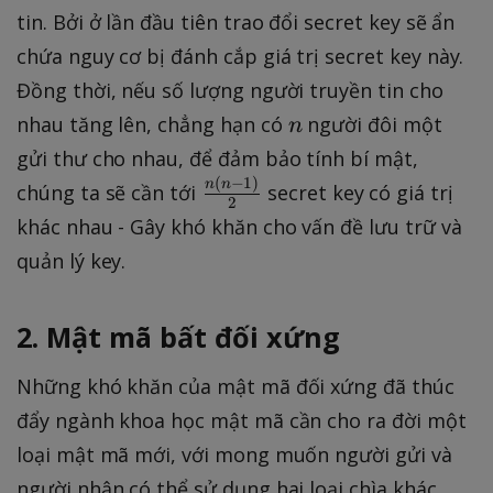
tin. Bởi ở lần đầu tiên trao đổi secret key sẽ ẩn
chứa nguy cơ bị đánh cắp giá trị secret key này.
Đồng thời, nếu số lượng người truyền tin cho
n
nhau tăng lên, chẳng hạn có
người đôi một
n
gửi thư cho nhau, để đảm bảo tính bí mật,
(
−
1
)
\
n
n
chúng ta sẽ cần tới
secret key có giá trị
2
f
khác nhau - Gây khó khăn cho vấn đề lưu trữ và
r
quản lý key.
a
c
2. Mật mã bất đối xứng
{
n
Những khó khăn của mật mã đối xứng đã thúc
(
n
đẩy ngành khoa học mật mã cần cho ra đời một
-
loại mật mã mới, với mong muốn người gửi và
1
người nhận có thể sử dụng hai loại chìa khác